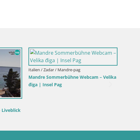
Italien / Sizilien / Trapani
Webcam Isole dello Stagnone – 
Pro Center
inien / Muravera
na Rei – Liveblick auf Costa
vera