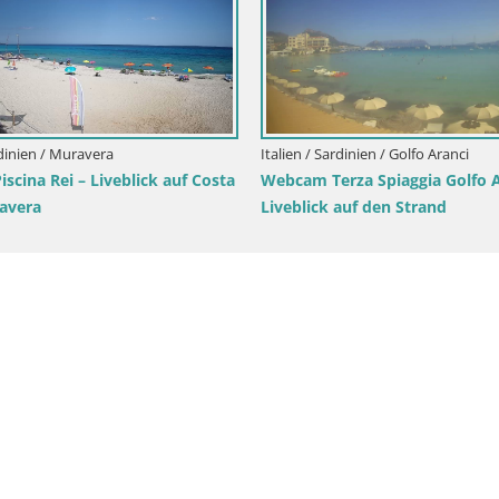
dinien / Domus de Maria
Italien / Sardinien / Cagliari
 – Liveblick auf den Strand
Webcam Cagliari Windsurf Club 
Liveblick vom Poetto Strand