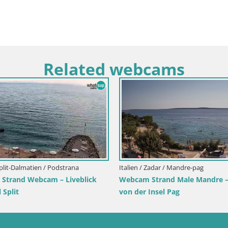
Related webcams
lika
Italien / Sardinien / Santa Teresa Gallura
Italien / Sard
Webcam Rena di Levante – Liveblick von
Webcam Pisci
Capo Testa
Rei in Mura