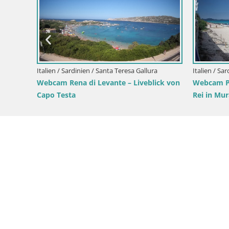
Italien / Sardinien / Sant'Anna Arresi
Webcam Porto Pino – Liveblick aus
Sant’Anna Arresi
Italien / Sar
i –
Webcam Chia
Su Giudeu