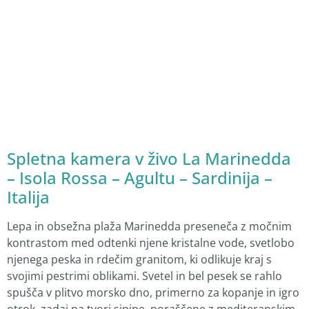
Spletna kamera v živo La Marinedda
– Isola Rossa – Agultu – Sardinija –
Italija
Lepa in obsežna plaža Marinedda preseneča z močnim
kontrastom med odtenki njene kristalne vode, svetlobo
njenega peska in rdečim granitom, ki odlikuje kraj s
svojimi pestrimi oblikami. Svetel in bel pesek se rahlo
spušča v plitvo morsko dno, primerno za kopanje in igro
otrok, zadaj pa tvori sipine, poraščene z mediteranskim
rastlinjem. Je znana plaža za windsurfanje in predvsem
ljubitelje deskanja.