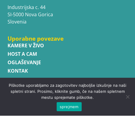
Uporabne povezave
KAMERE V ŽIVO
HOST A CAM
OGLAŠEVANJE
KONTAK
Vpiši se
Subscribe
Piškotke uporabljamo za zagotovitev najboljše izkušnje na naši
spletni strani. Prosimo, kliknite gumb, če na našem spletnem
mestu sprejemate piškotke.
sprejmem
Copyright © WhatsupCams 2016 - 2026. All right reserved.