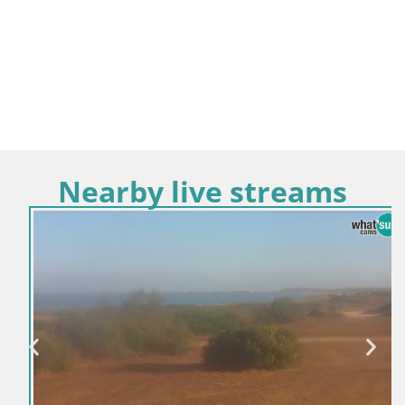
Nearby live streams
Italija / Sardinija / Oristano
Plaža Mari Ermi | Is Arutas – Oristano