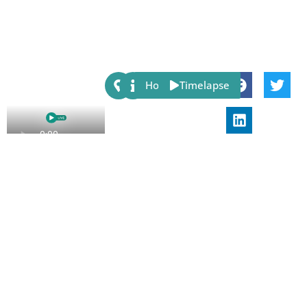
Share:
Host
Timelapse