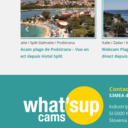
Italie / Sardaigne / Santa Teresa Gallura
Italie / Sar
Velika
Webcam Rena di Levante – Vue en direct
Webcam Pi
depuis Capo Testa
depuis Co
Conta
S3MEA d
Industrij
SI-5000 
Slovenia