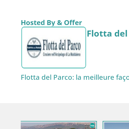
Hosted By & Offer
Flotta de
Flotta del Parco: la meilleure faç