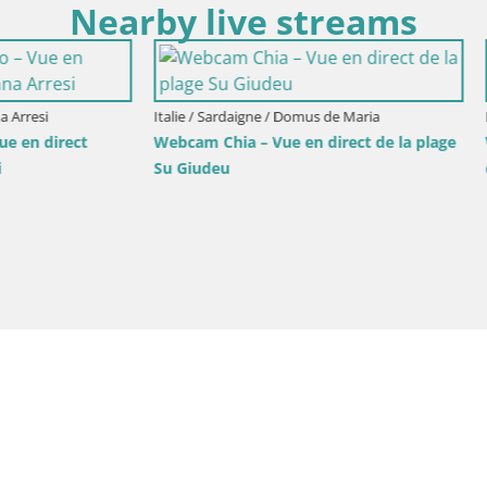
Nearby live streams
aigne / Cagliari
gliari Windsurf Club – Plage
en direct
Italie / Sardaigne / Arbus
Webcam Torre dei Corsari – Vue
sur la plage depuis Punta Usai