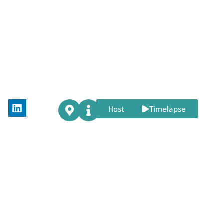
Host
Timelapse