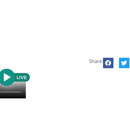
Share: