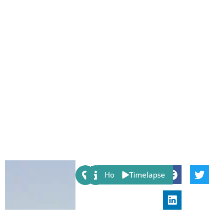
Share:
Host
Timelapse