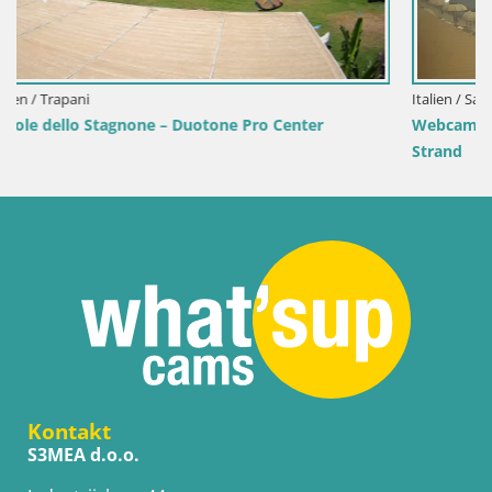
Italien / Sardinien / Golfo Aranci
Webcam Terza Spiaggia Golfo Aranci – Liveblick auf den
Strand
Kontakt
S3MEA d.o.o.