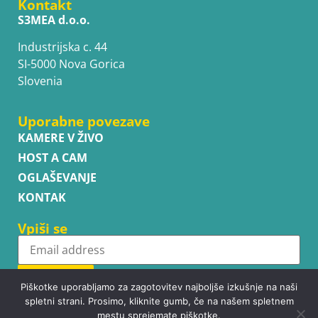
Kontakt
S3MEA d.o.o.
Industrijska c. 44
SI-5000 Nova Gorica
Slovenia
Uporabne povezave
KAMERE V ŽIVO
HOST A CAM
OGLAŠEVANJE
KONTAK
Vpiši se
Subscribe
Piškotke uporabljamo za zagotovitev najboljše izkušnje na naši
spletni strani. Prosimo, kliknite gumb, če na našem spletnem
mestu sprejemate piškotke.