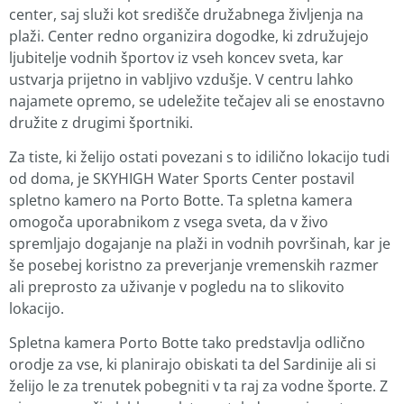
center, saj služi kot središče družabnega življenja na
plaži. Center redno organizira dogodke, ki združujejo
ljubitelje vodnih športov iz vseh koncev sveta, kar
ustvarja prijetno in vabljivo vzdušje. V centru lahko
najamete opremo, se udeležite tečajev ali se enostavno
družite z drugimi športniki.
Za tiste, ki želijo ostati povezani s to idilično lokacijo tudi
od doma, je SKYHIGH Water Sports Center postavil
spletno kamero na Porto Botte. Ta spletna kamera
omogoča uporabnikom z vsega sveta, da v živo
spremljajo dogajanje na plaži in vodnih površinah, kar je
še posebej koristno za preverjanje vremenskih razmer
ali preprosto za uživanje v pogledu na to slikovito
lokacijo.
Spletna kamera Porto Botte tako predstavlja odlično
orodje za vse, ki planirajo obiskati ta del Sardinije ali si
želijo le za trenutek pobegniti v ta raj za vodne športe. Z