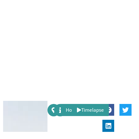
Share:
Host
Timelapse