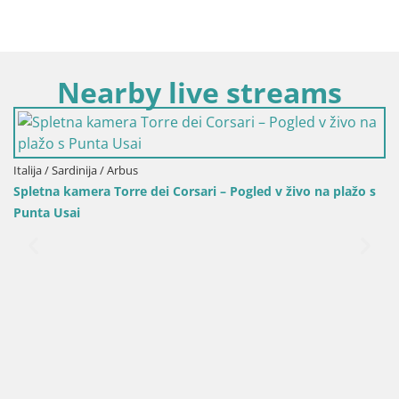
Nearby live streams
orsari – Pogled v živo na plažo s
Italija / Sardinija / Oristano
Plaža Mari Ermi | Is Arutas 