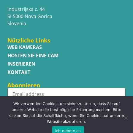
Industrijska c. 44
SI-5000 Nova Gorica
Slovenia
Nützliche Links
WEB KAMERAS
HOSTEN SIE EINE CAM
INSERIEREN
KONTAKT
Abonnieren
Wir verwenden Cookies, um sicherzustellen, dass Sie auf
Subscribe
unserer Website die bestmögliche Erfahrung machen. Bitte
klicken Sie auf die Schaltfläche, wenn Sie Cookies auf unserer
Website akzeptieren.
Ich nehme an
Copyright © WhatsupCams 2016 - 2026. All right reserved.