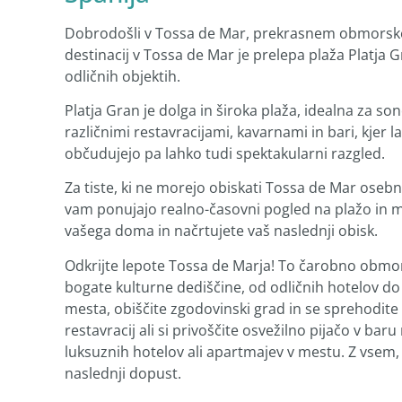
Dobrodošli v Tossa de Mar, prekrasnem obmorskem
destinacij v Tossa de Mar je prelepa plaža Platja
odličnih objektih.
Platja Gran je dolga in široka plaža, idealna za so
različnimi restavracijami, kavarnami in bari, kjer 
občudujejo pa lahko tudi spektakularni razgled.
Za tiste, ki ne morejo obiskati Tossa de Mar ose
vam ponujajo realno-časovni pogled na plažo in m
vašega doma in načrtujete vaš naslednji obisk.
Odkrijte lepote Tossa de Marja! To čarobno obmo
bogate kulturne dediščine, od odličnih hotelov do
mesta, obiščite zgodovinski grad in se sprehodite
restavracij ali si privoščite osvežilno pijačo v bar
luksuznih hotelov ali apartmajev v mestu. Z vsem,
naslednji dopust.