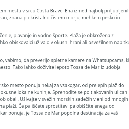
 mestu v srcu Costa Brave. Ena izmed najbolj priljubljeni
 Gran, znana po kristalno čistem morju, mehkem pesku in
nčenje, plavanje in vodne športe. Plaža je obkrožena z
lahko obiskovalci uživajo v okusni hrani ali osvežilnem napitk
bno, vabimo, da preverijo spletne kamere na Whatsupcams, k
esto. Tako lahko doživite lepoto Tossa de Mar iz udobja
rsko mesto ponuja nekaj za vsakogar, od prelepih plaž do
 okusne lokalne kuhinje. Sprehodite se po tlakovanih ulicah
 ob obali. Uživajte v svežih morskih sadežih v eni od mnogih
u na plaži. Če pa iščete sprostitev, pa obiščite enega od
 kar ponuja, je Tossa de Mar popolna destinacija za vaš