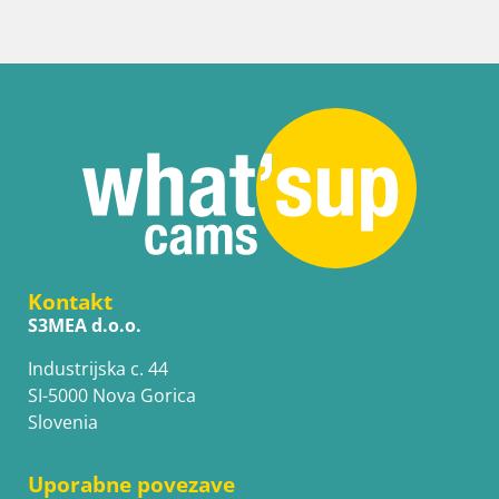
Kontakt
S3MEA d.o.o.
Industrijska c. 44
SI-5000 Nova Gorica
Slovenia
Uporabne povezave