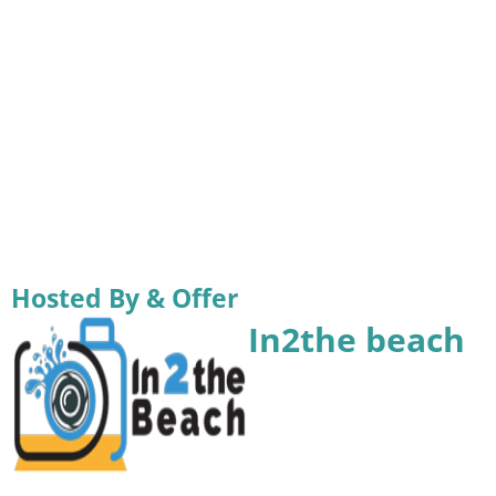
Hosted By & Offer
In2the beach