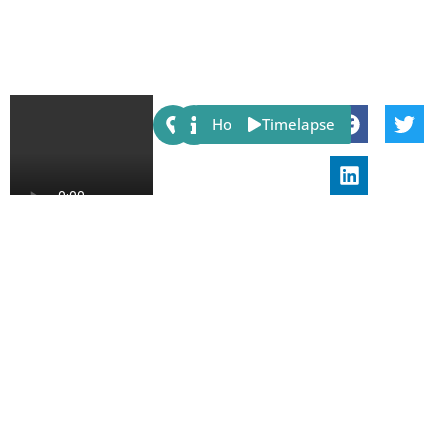
Share:
Host
Timelapse