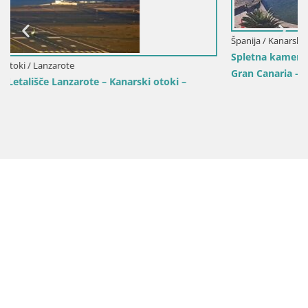
Španija / Kanarski otoki / Mogán
Spletna kamera plaža Patalavaca – Arguineguin – Moga
Gran Canaria – Kanarski otoki – Španija
–