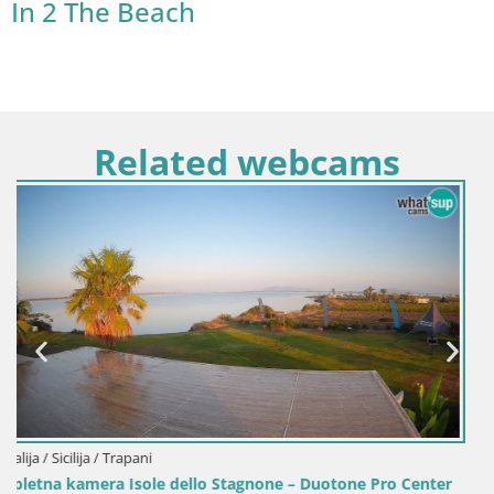
In 2 The Beach
Related webcams
Italija / Sardinija / Golfo Aranci
Spletna kamera Terza Spiaggia Golfo Aranci –
plažo v živo
one Pro Center