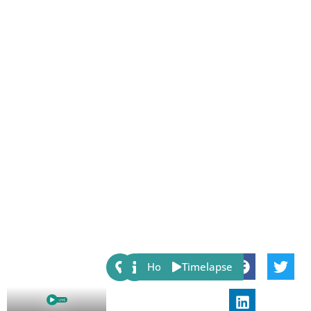
Share:
Host
Timelapse