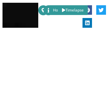
Share:
Host
Timelapse