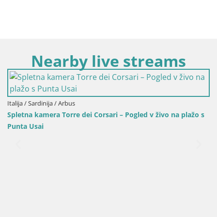
Nearby live streams
Italija / Sardinija / Oristano
Plaža Mari Ermi | Is Arutas – Oristano
ogled v živo na plažo s