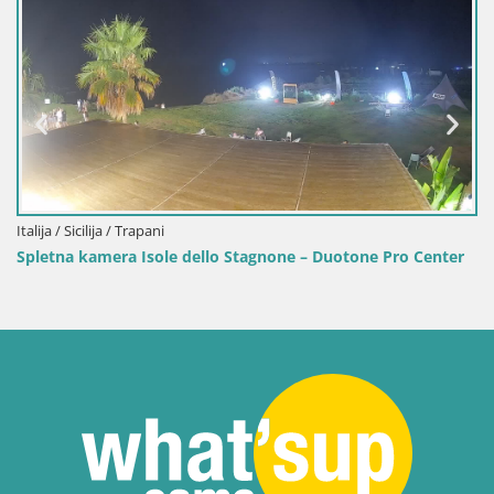
ani
Italija / Sardinija / Gol
sole dello Stagnone – Duotone Pro Center
Spletna kamera Ter
plažo v živo