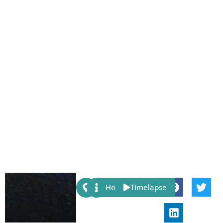
Share:
Host
Timelapse