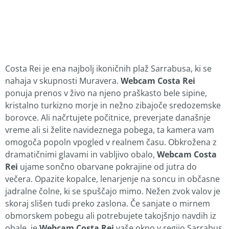
Costa Rei je ena najbolj ikoničnih plaž Sarrabusa, ki se
nahaja v skupnosti Muravera.
Webcam Costa Rei
ponuja prenos v živo na njeno praškasto bele sipine,
kristalno turkizno morje in nežno zibajoče sredozemske
borovce. Ali načrtujete počitnice, preverjate današnje
vreme ali si želite navideznega pobega, ta kamera vam
omogoča popoln vpogled v realnem času. Obkrožena z
dramatičnimi glavami in vabljivo obalo,
Webcam Costa
Rei
ujame sončno obarvane pokrajine od jutra do
večera. Opazite kopalce, lenarjenje na soncu in občasne
jadralne čolne, ki se spuščajo mimo. Nežen zvok valov je
skoraj slišen tudi preko zaslona. Če sanjate o mirnem
obmorskem pobegu ali potrebujete takojšnjo navdih iz
obale, je
Webcam Costa Rei
vaše okno v regijo Sarrabus