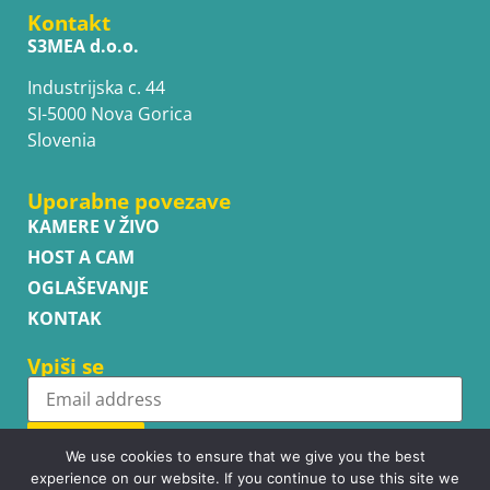
Kontakt
S3MEA d.o.o.
Industrijska c. 44
SI-5000 Nova Gorica
Slovenia
Uporabne povezave
KAMERE V ŽIVO
HOST A CAM
OGLAŠEVANJE
KONTAK
Vpiši se
Subscribe
We use cookies to ensure that we give you the best
experience on our website. If you continue to use this site we