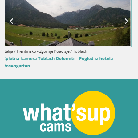
Spletna kamera Senj pristanišče – Pogled na va
svetilnik
hotela