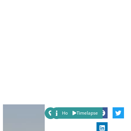
Share:
Host
Timelapse