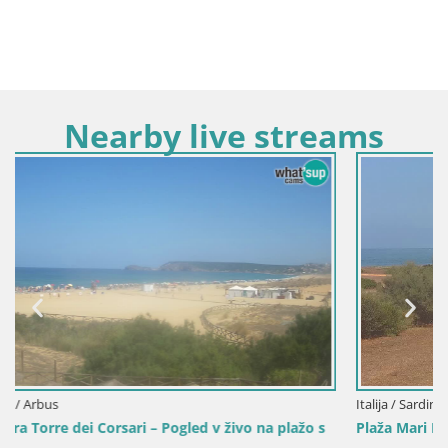
Nearby live streams
Italija / Sardinija / Oristano
ažo s
Plaža Mari Ermi | Is Arutas – Oristano