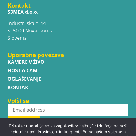
Kontakt
S3MEA d.o.o.
Industrijska c. 44
SI-5000 Nova Gorica
Slovenia
Uporabne povezave
KAMERE V ŽIVO
HOST A CAM
OGLAŠEVANJE
KONTAK
Vpiši se
Subscribe
Piškotke uporabljamo za zagotovitev najboljše izkušnje na naši
spletni strani. Prosimo, kliknite gumb, če na našem spletnem