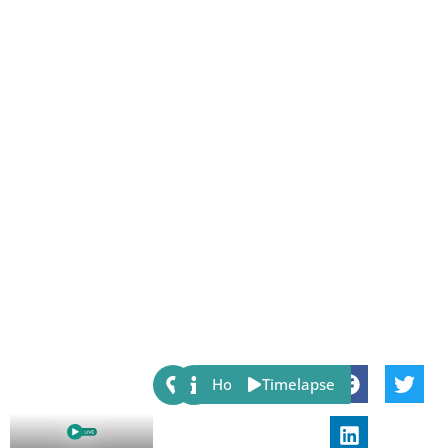
Share:
Host
Timelapse