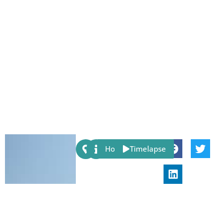
Share:
Host
Timelapse