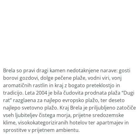
Brela so pravi dragi kamen nedotaknjene narave: gosti
borovi gozdovi, dolge pečene plaže, vodni viri, vonj
aromatičnih rastlin in kraj z bogato preteklostjo in
tradicijo. Leta 2004 je bila čudovita prodnata plaža “Dugi
rat” razglaena za najlepo evropsko plažo, ter deseto
najlepo svetovno plažo. Kraj Brela je priljubljeno zatočiče
vseh ljubiteljev čistega morja, prijetne sredozemske
klime, visokokategoriziranih hotelov ter apartmajev in
sprostitve v prijetnem ambientu.