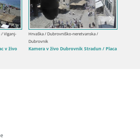
/ Viganj-
Hrvaška / Dubrovniško-neretvanska /
Hrvaška 
Lumbar
Dubrovnik
c v živo
Kamera v živo Dubrovnik Stradun / Placa
Korčula
še