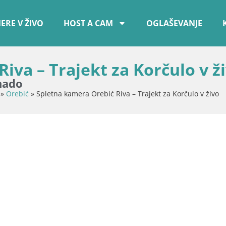
ERE V ŽIVO
HOST A CAM
OGLAŠEVANJE
iva – Trajekt za Korčulo v ž
nado
»
Orebić
»
Spletna kamera Orebić Riva – Trajekt za Korčulo v živo