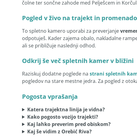
čolne ter sončne zahode med Pelješcem in Korčul
Pogled v živo na trajekt in promenado
To spletno kamero uporabi za preverjanje
vreme
odpotuješ. Kader zajema obalo, nakladalne rampe i
ali se približuje naslednji odhod.
Odkrij še več spletnih kamer v bližini
Raziskuj dodatne poglede na
strani spletnih ka
pogledov na stare mestne jedra. Za pogled z otoka
Pogosta vprašanja
Katera trajektna linija je vidna?
Kako pogosto vozijo trajekti?
Kaj lahko preverim pred obiskom?
Kaj še vidim z Orebić Riva?