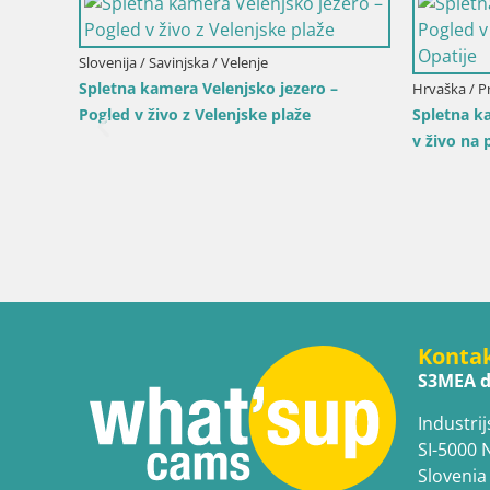
Slovenija / Savinjska / Velenje
Spletna kamera Velenjsko jezero –
Hrvaška / P
Pogled v živo z Velenjske plaže
Spletna ka
v živo na 
Konta
S3MEA d
Industrij
SI-5000 
Slovenia