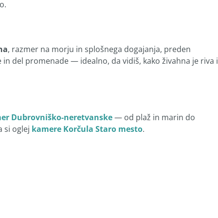
o.
na
, razmer na morju in splošnega dogajanja, preden
n del promenade — idealno, da vidiš, kako živahna je riva 
mer Dubrovniško-neretvanske
— od plaž in marin do
 si oglej
kamere Korčula Staro mesto
.