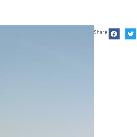
Share: