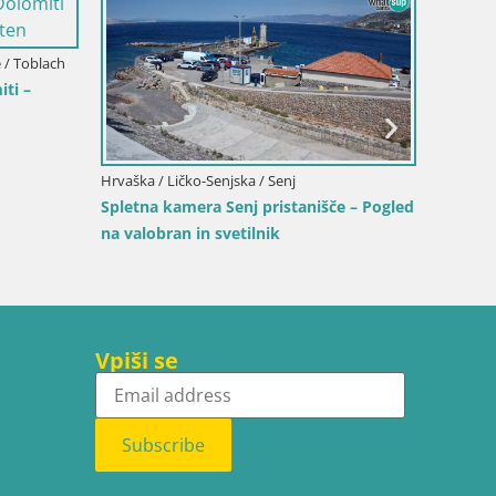
e / Toblach
ti –
Hrvaška / Ličko-Senjska / Senj
Italija /
Spletna kamera Senj pristanišče – Pogled
Spletna
na valobran in svetilnik
plažo S
Vpiši se
Subscribe