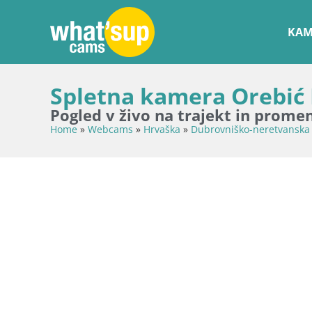
KAM
Spletna kamera Orebić R
Pogled v živo na trajekt in prome
Home
»
Webcams
»
Hrvaška
»
Dubrovniško-neretvanska