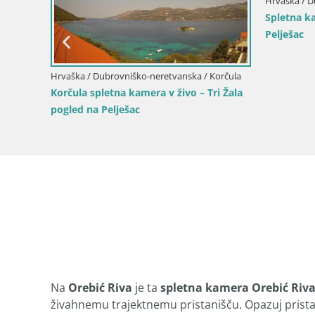
 Opuzen
Hrvaška / D
ing
Spletna k
Pelješac
Hrvaška / Dubrovniško-neretvanska / Korčula
Korčula spletna kamera v živo – Tri Žala
pogled na Pelješac
Na
Orebić Riva
je ta
spletna kamera Orebić Riv
živahnemu trajektnemu pristanišču. Opazuj prista