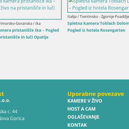
Italija / Trentinsko - Zgornje Poadižj
Spletna kamera Toblach Dolomi
rimorsko-Goranska / Ika
mera pristanišče Ika – Pogled
Pogled iz hotela Rosengarten
pristanišče in luči Opatije
kt
Uporabne povezave
.o.o.
KAMERE V ŽIVO
HOST A CAM
ska c. 44
OGLAŠEVANJE
Nova Gorica
KONTAK