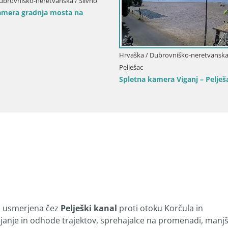
ubrovniško-neretvanska / Slivno
amera gradnja mosta na
Hrvaška / Dubrovniško-neretvanska 
Pelješac
Spletna kamera Viganj – Pelješa
a
usmerjena čez
Pelješki kanal
proti otoku Korčula in
janje in odhode trajektov, sprehajalce na promenadi, manj