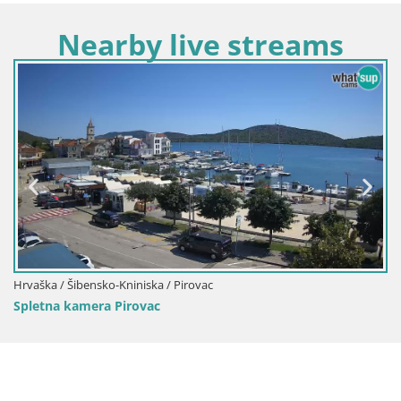
Nearby live streams
Hrvaška / Šibensko
Kamera v živo Š
ko-Kniniska / Pirovac
a Pirovac