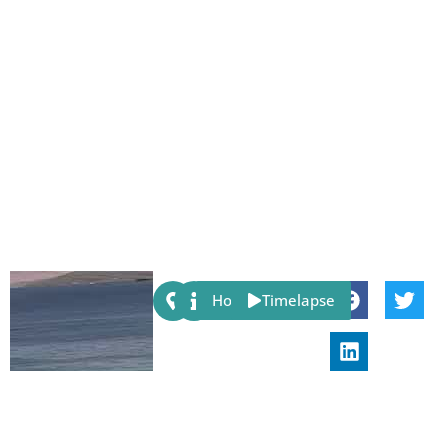
Share:
Host
Timelapse