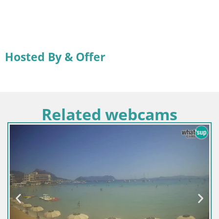
Hosted By & Offer
Related webcams
It
Sp
Ar