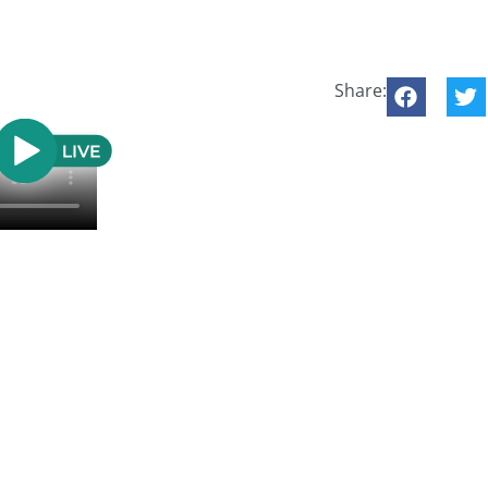
Share: