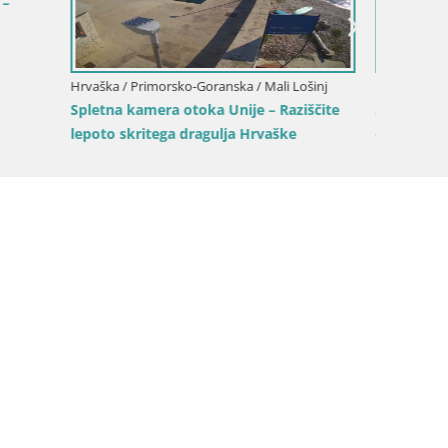
Hrvaška / Primorsko-Goranska / Opatija
ka / Opatija
Kamera Opatija Slatina – Pogled v živo iz
 Mul – Pogled v
Hotela Palace Bellevue
atija