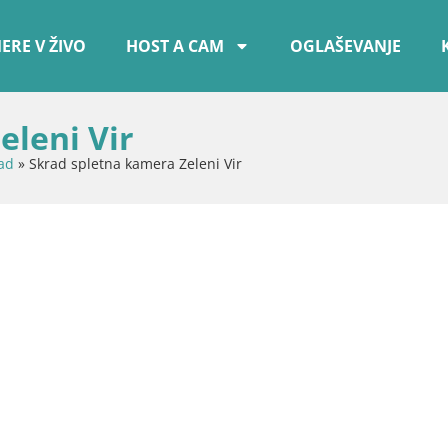
ERE V ŽIVO
HOST A CAM
OGLAŠEVANJE
eleni Vir
ad
»
Skrad spletna kamera Zeleni Vir