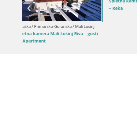
mačnik –
Hrvaška / Primorsko-Goranska / Mali Lošinj
Hrv
Spletna kamera otoka Unije – Raziščite
Spl
lepoto skritega dragulja Hrvaške
– H