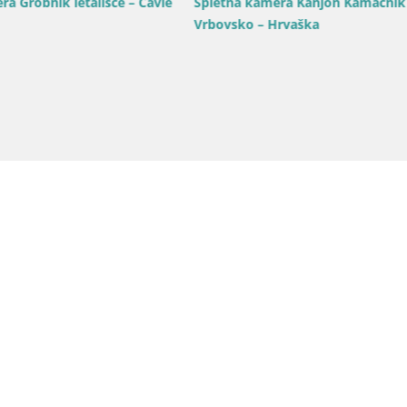
Hrvaška / Primorsko-Gorans
aška / Primorsko-Goranska / Fužine
Webcam Volosko Marina
etna kamera v živo Sankališče Fužine
živo na pristanišče | Op
rvaška