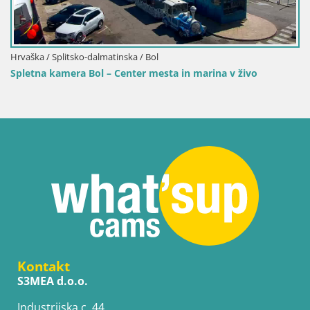
n marina v živo
Kontakt
S3MEA d.o.o.
Industrijska c. 44