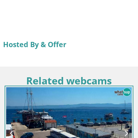
Hosted By & Offer
Related webcams
Hrvaška / Splitsko-dalmatinska / Bol
Spletna kamera Bol pristanišče – Pogle
marino