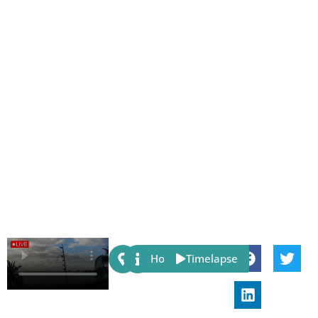
Share:
Host
Timelapse