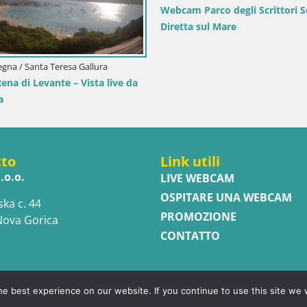
itoraneo-montana / Ika
Italia / Trentino-Alto Adige / Dobbia
rto Ika – Vista LIVE sul porto
Webcam Dobbiaco Dolomiti – V
i Opatija
dall’Hotel Rosengarten
tto
Link utili
.o.o.
LIVE WEBCAM
OSPITARE UNA WEBCAM
ska c. 44
PROMOZIONE
Nova Gorica
CONTATTO
e best experience on our website. If you continue to use this site we w
ed.