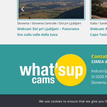
/ Segna
Slovenia / Savinjska / Velenje
Croazia / L
Webcam Lago di Velenje – Spiaggia di
Webcam po
Velenje in diretta
e le luci d
Conta
S3MEA d
Industrij
SI-5000 
Slovenia
We use cookies to ensure that we give you th
Copyright © WhatsupCams 2016 - 2026. All right reserv