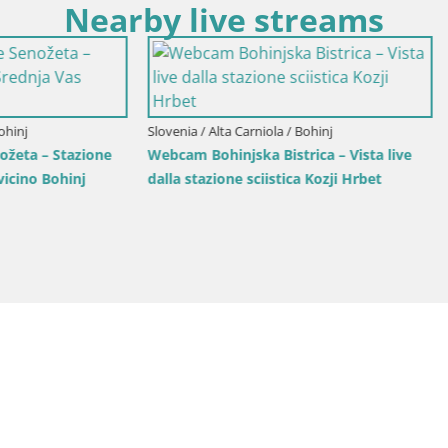
Nearby live streams
lta Carniola / Kranjska Gora
Slovenia / Alta Carniola / Kranjska G
rio sciistico Kranjska Gora |
Kranjska Gora | Velika Dolina