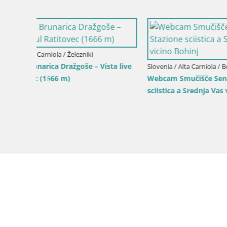
Slovenia / Alta Carniola / Kranjska Gora
Gozd Martuljek – gruppo montuoso Špik
Slovenia / A
Comprenso
Brsnina