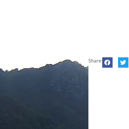
Share: