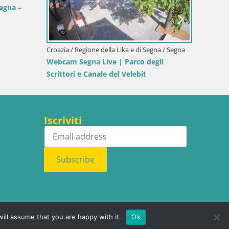
Webcam 
diretta
co
Croazia / Regione della Lika e di Segna / Segna
ista
Webcam Porto di Segna – Frangiflutti e
Faro in diretta
Iscriviti
Subscribe
ill assume that you are happy with it.
Ok