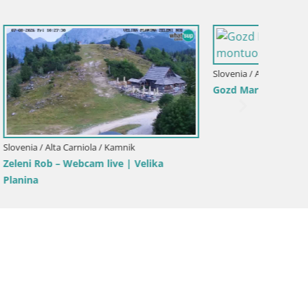
Slovenia / Alta Carniola / Kamnik
Velika Planina | Gradišče
ora
Slovenia 
Webcam 