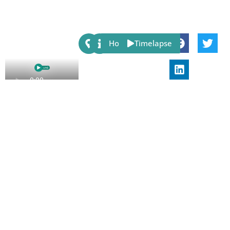
Share:
Host
Timelapse