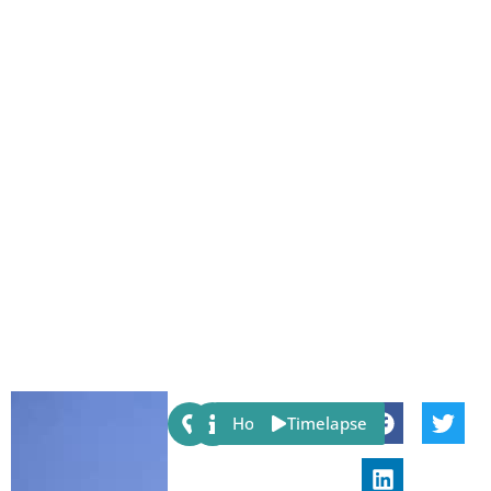
Share:
Host
Timelapse