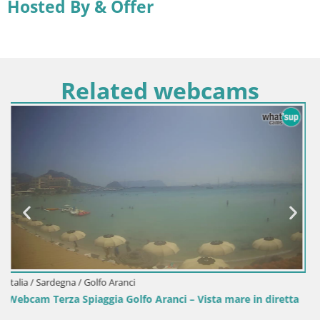
Hosted By & Offer
Related webcams
Italia / Sardegna / Sant'Anna Arresi
Webcam Porto Pino – Spiaggia in diretta da Sant’Anna Ar
etta