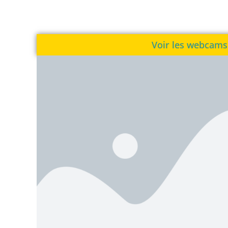
Voir les webcams