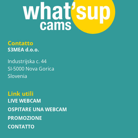
Contatto
S3MEA d.o.o.
Industrijska c. 44
SI-5000 Nova Gorica
Slovenia
Link utili
LIVE WEBCAM
OSPITARE UNA WEBCAM
PROMOZIONE
CONTATTO