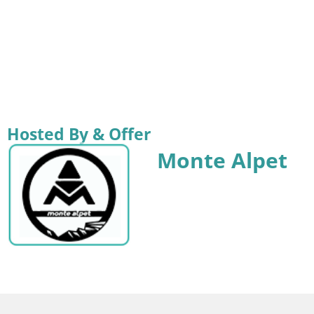
Hosted By & Offer
Monte Alpet