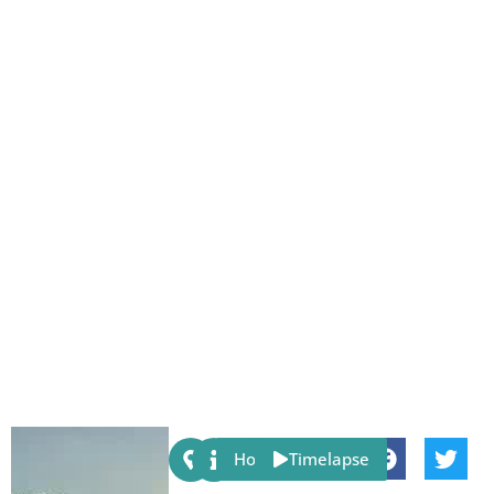
Share:
Host
Timelapse