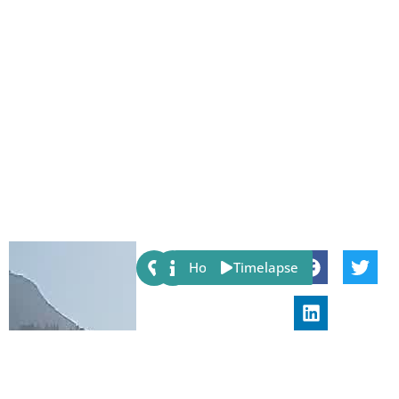
Share:
Host
Timelapse