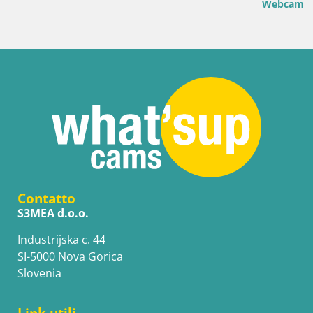
Webcam Porto Pino – Spiaggia in diretta da San
Contatto
S3MEA d.o.o.
Industrijska c. 44
SI-5000 Nova Gorica
Slovenia
Link utili