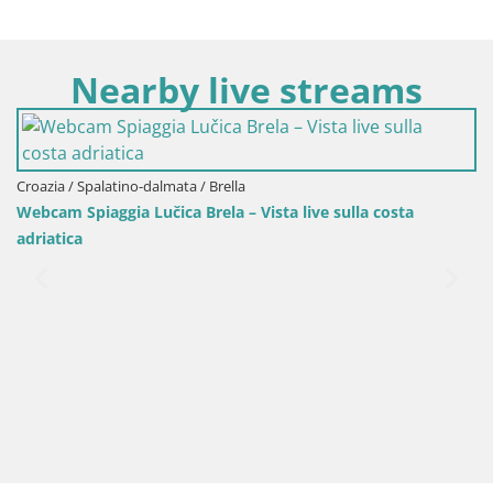
Nearby live streams
Cr
Si
Croazia / Spalatino-dalmata / Brella
Webcam Spiaggia Lučica Brela – Vista live sulla costa
adriatica