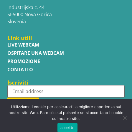
Industrijska c. 44
SI-5000 Nova Gorica
Slovenia
Link utili
LIVE WEBCAM
OSPITARE UNA WEBCAM
PROMOZIONE
CONTATTO
Iscriviti
Subscribe
Utilizziamo i cookie per assicurarti la migliore esperienza sul
nostro sito Web. Fare clic sul pulsante se si accettano i cookie
sul nostro sito.
accetto
Copyright © WhatsupCams 2016 - 2026. All right reserved.