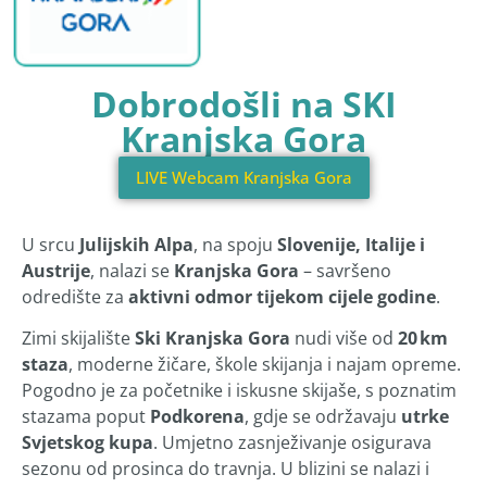
Dobrodošli na SKI
Kranjska Gora
LIVE Webcam Kranjska Gora
U srcu
Julijskih Alpa
, na spoju
Slovenije, Italije i
Austrije
, nalazi se
Kranjska Gora
– savršeno
odredište za
aktivni odmor tijekom cijele godine
.
Zimi skijalište
Ski Kranjska Gora
nudi više od
20 km
staza
, moderne žičare, škole skijanja i najam opreme.
Pogodno je za početnike i iskusne skijaše, s poznatim
stazama poput
Podkorena
, gdje se održavaju
utrke
Svjetskog kupa
. Umjetno zasnježivanje osigurava
sezonu od prosinca do travnja. U blizini se nalazi i