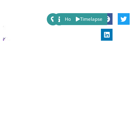
Share:
Host
Timelapse