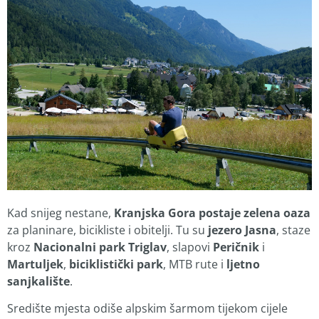
Kad snijeg nestane,
Kranjska Gora postaje zelena oaza
za planinare, bicikliste i obitelji. Tu su
jezero Jasna
, staze
kroz
Nacionalni park Triglav
, slapovi
Peričnik
i
Martuljek
,
biciklistički park
, MTB rute i
ljetno
sanjkalište
.
Središte mjesta odiše alpskim šarmom tijekom cijele