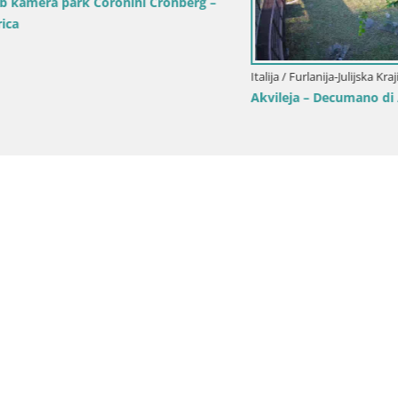
a park Coronini Cronberg –
Italija / Furlanija-Julijska Krajina / Akv
Akvileja – Decumano di Aratria