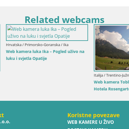
Related webcams
Primorsko-Goranska / Ika
a luka Ika – Pogled uživo na
tla Opatije
Italija / Trentino-Južni Tirol / Toblach
Web kamera Toblach Dolomiti 
Hotela Rosengarten
kt
Koristne povezave
.o.o.
WEB KAMERE U ŽIVO