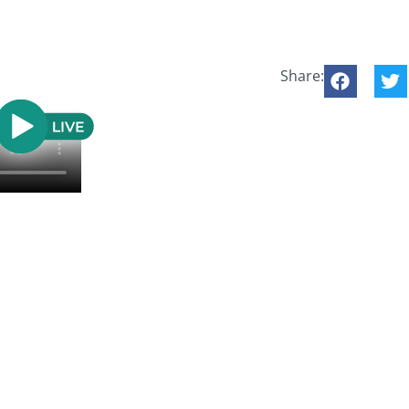
Share: