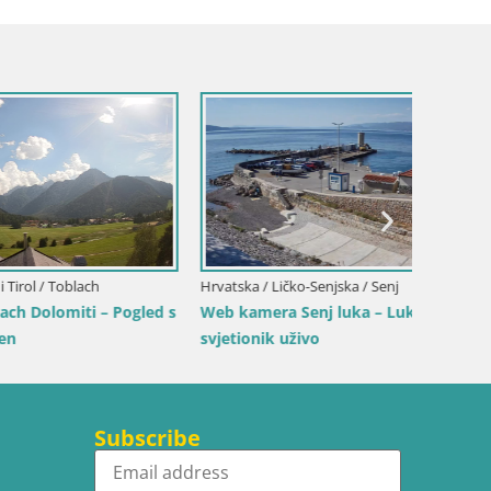
Italija /
Web ka
plažu S
Hrvatska / Ličko-Senjska / Senj
– Pogled s
Web kamera Senj luka – Lukobran i
svjetionik uživo
Subscribe