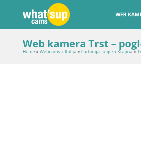
WEB KAME
Web kamera Trst – pogl
Home
»
Webcams
»
Italija
»
Furlanija-Julijska Krajina
»
T