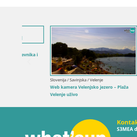
Hrvatska / 
ika i
Web kamer
luku i svje
Slovenija / Savinjska / Velenje
Web kamera Velenjsko jezero – Plaža
Velenje uživo
Konta
S3MEA d