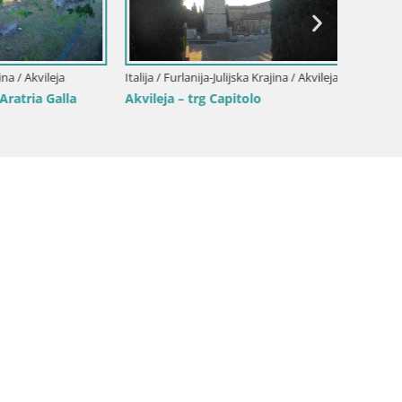
Otkrij
Gorica i
ileja
Italija / Furlanija-Julijska Krajina / Akvileja
 Galla
Akvileja – trg Capitolo