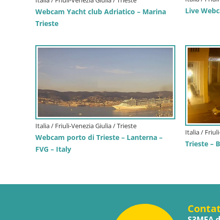
Live Webc
Webcam Yacht club Adriatico – Marina
Trieste
Italia / Friuli-Venezia Giulia / Trieste
Italia / Friu
Webcam porto di Trieste – Lanterna –
Trieste –
FVG – Italy
Conta
S3MEA d