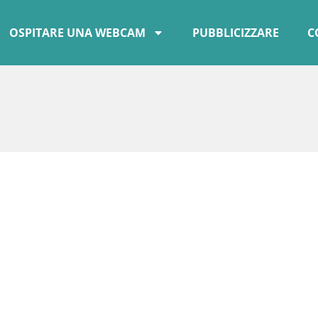
OSPITARE UNA WEBCAM
PUBBLICIZZARE
C
e