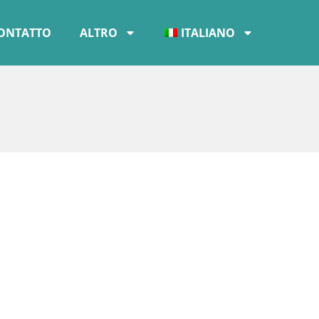
ONTATTO
ALTRO
ITALIANO