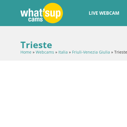
LIVE WEBCAM
Trieste
Home
»
Webcams
»
Italia
»
Friuli-Venezia Giulia
»
Triest