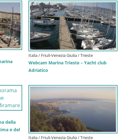
Italia / Friuli-Venezia Giulia / Trieste
marina
Webcam Marina Trieste – Yacht club
Adriatico
a della
tima e del
Italia / Friuli-Venezia Giulia / Trieste