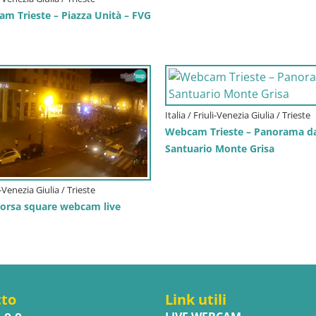
am Trieste – Piazza Unità – FVG
Italia / Friuli-Venezia Giulia / Trieste
Webcam Trieste – Panorama d
Santuario Monte Grisa
li-Venezia Giulia / Trieste
 Borsa square webcam live
tto
Link utili
.o.o.