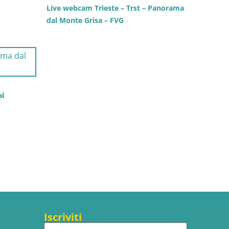
Live webcam Trieste – Trst – Panorama
dal Monte Grisa – FVG
al
Iscriviti