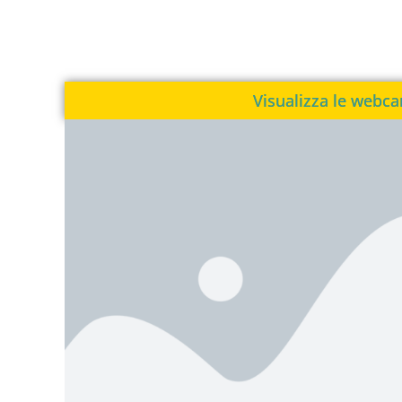
Visualizza le webc