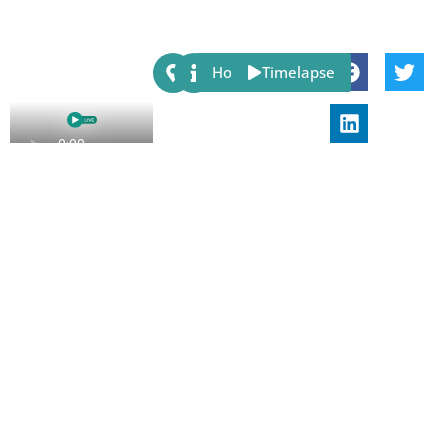
Share:
Host
Timelapse