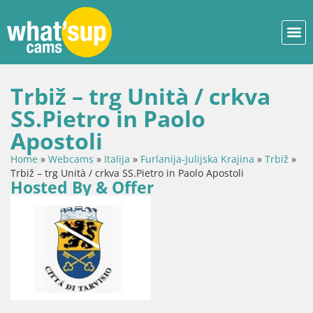
Trbiž – trg Unità / crkva
SS.Pietro in Paolo
Apostoli
Home
»
Webcams
»
Italija
»
Furlanija-Julijska Krajina
»
Trbiž
»
Trbiž – trg Unità / crkva SS.Pietro in Paolo Apostoli
Hosted By & Offer