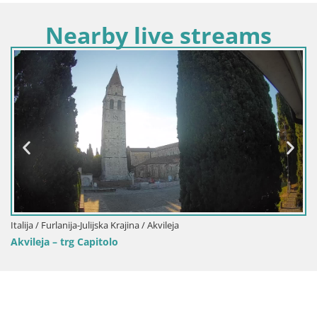
Nearby live streams
Italija / Furlanija-Julijska Krajina / Akvileja
Akvileja – trg Capitolo