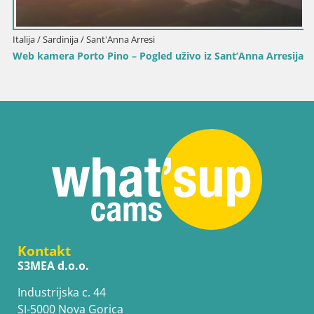
Italija / Sardinija / Sant'Anna Arresi
Web kamera Porto Pino – Pogled uživo iz Sant’Anna Arresija
Kontakt
S3MEA d.o.o.
Industrijska c. 44
SI-5000 Nova Gorica