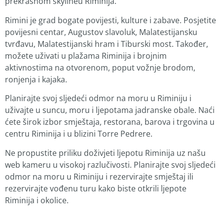
prekrasnom skylineu Riminija.
Rimini je grad bogate povijesti, kulture i zabave. Posjetite
povijesni centar, Augustov slavoluk, Malatestijansku
tvrđavu, Malatestijanski hram i Tiburski most. Također,
možete uživati u plažama Riminija i brojnim
aktivnostima na otvorenom, poput vožnje brodom,
ronjenja i kajaka.
Planirajte svoj sljedeći odmor na moru u Riminiju i
uživajte u suncu, moru i ljepotama jadranske obale. Naći
ćete širok izbor smještaja, restorana, barova i trgovina u
centru Riminija i u blizini Torre Pedrere.
Ne propustite priliku doživjeti ljepotu Riminija uz našu
web kameru u visokoj razlučivosti. Planirajte svoj sljedeći
odmor na moru u Riminiju i rezervirajte smještaj ili
rezervirajte vođenu turu kako biste otkrili ljepote
Riminija i okolice.