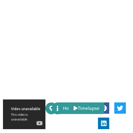
Share:
Host
Timelapse