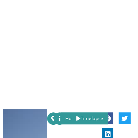
Share:
Host
Timelapse