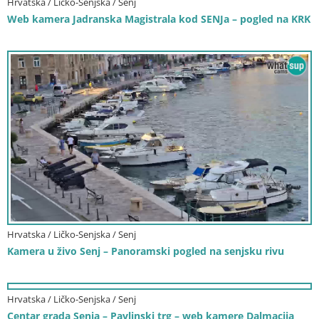
Hrvatska / Ličko-Senjska / Senj
Web kamera Jadranska Magistrala kod SENJa – pogled na KRK
Hrvatska / Ličko-Senjska / Senj
Kamera u živo Senj – Panoramski pogled na senjsku rivu
Hrvatska / Ličko-Senjska / Senj
Centar grada Senja – Pavlinski trg – web kamere Dalmacija