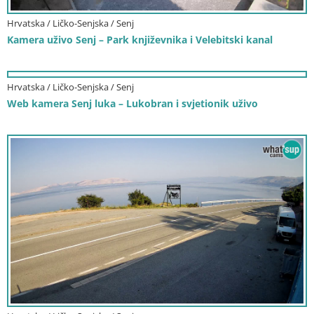
Hrvatska / Ličko-Senjska / Senj
Kamera uživo Senj – Park književnika i Velebitski kanal
Hrvatska / Ličko-Senjska / Senj
Web kamera Senj luka – Lukobran i svjetionik uživo