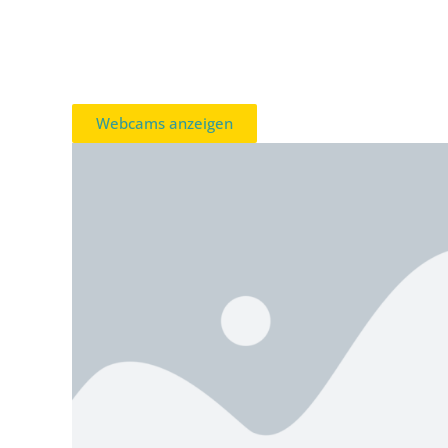
Webcams anzeigen