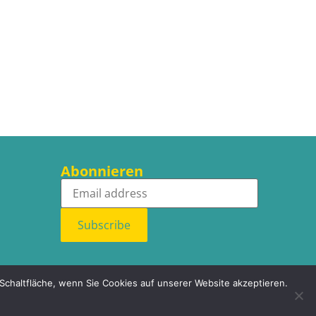
Abonnieren
Subscribe
 Schaltfläche, wenn Sie Cookies auf unserer Website akzeptieren.