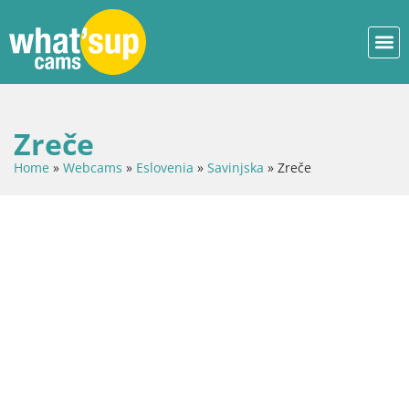
Zreče
Home
»
Webcams
»
Eslovenia
»
Savinjska
»
Zreče