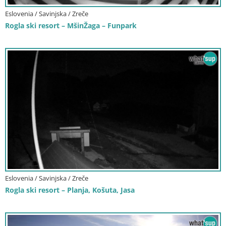
Eslovenia / Savinjska / Zreče
Rogla ski resort – MšinŽaga – Funpark
Eslovenia / Savinjska / Zreče
Rogla ski resort – Planja, Košuta, Jasa