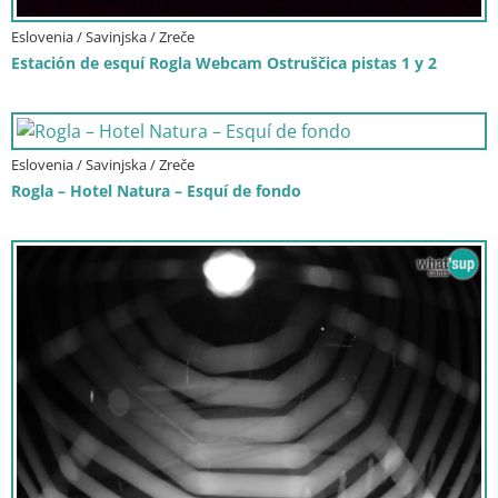
Eslovenia / Savinjska / Zreče
Estación de esquí Rogla Webcam Ostruščica pistas 1 y 2
Eslovenia / Savinjska / Zreče
Rogla – Hotel Natura – Esquí de fondo