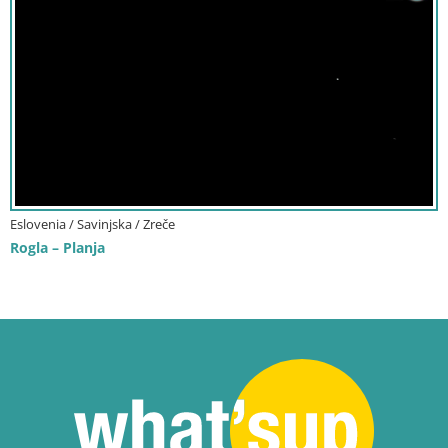
Eslovenia / Savinjska / Zreče
Rogla – Planja