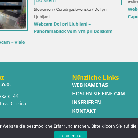
Kroatien / Lika-Senj / Senj
Senj Live Webcam – Schriftstel
und Velebit-Kanal
a-Senj / Senj
riftstellerpark Senj – Live
kt
Nützliche Links
.o.o.
WEB KAMERAS
HOSTEN SIE EINE CAM
ska c. 44
INSERIEREN
Nova Gorica
KONTAKT
 Website die bestmögliche Erfahrung machen. Bitte klicken Sie auf die
Ich nehme an
ed.