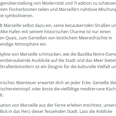
egenüberstellung von Modernität und Tradition zu schätzen
en Fischerbooten teilen und Marseille’s nahtlose Mischun
e symbolisieren.
t Marseille selbst dazu ein, seine bezaubernden Straßen u
Alte Hafen mit seinem historischen Charme ist nur einen
inen Quais, zum Genießen von köstlichem Meeresfrüchte in
bendige Atmosphäre ein.
kyline von Marseille schmücken, wie die Basilika Notre-Dam
temberaubende Ausblicke auf die Stadt und das Meer bietet
raßenkünstlern ist ein Zeugnis für die kulturelle Vielfalt u
narisches Abenteuer erwartet dich an jeder Ecke. Genieße die
ischereieintopf, oder koste die vielfältige mediterrane Küch
t.
nation von Marseille aus der Ferne erleben möchtest, unser
ck in das Herz dieser fesselnden Stadt. Lass die Anblicke