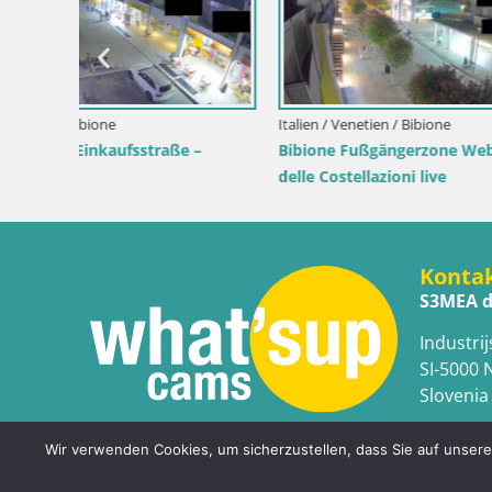
a
ick von
Kroatien / Istrien / Mošćenička Draga
Italien / Lik
Webcam Mošćenička Draga Zentrum –
Webcam Sch
Liveblick auf das Ortszentrum
am Meer
Konta
S3MEA d
Industrij
SI-5000 
Slovenia
Wir verwenden Cookies, um sicherzustellen, dass Sie auf unserer
Copyright © WhatsupCams 2016 - 2026. All right reserv