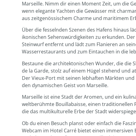
Marseille. Nimm dir einen Moment Zeit, um die G
wenn elegante Yachten die Gewässer mit charmant
aus zeitgenössischem Charme und maritimem Erb
Über die fesselnden Szenen des Hafens hinaus läd
ikonischen Sehenswürdigkeiten zu erkunden. Der 
Steinwurf entfernt und lädt zum Flanieren an se
Wasserrestaurants und zum Eintauchen in die le
Bestaune die architektonischen Wunder, die die S
de la Garde, stolz auf einem Hügel stehend und a
Der Vieux-Port mit seinen lebhaften Märkten und St
den dynamischen Geist von Marseille.
Marseille ist eine Stadt der Aromen, und ein kuli
weltberühmte Bouillabaisse, einen traditionellen F
die das multikulturelle Erbe der Stadt widerspiegel
Ob du einen Besuch planst oder einfach die Faszi
Webcam im Hotel Carré bietet einen immersiven Bli