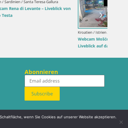
Slowenien / Savinjska / Velenje
lerpark
Velenje See Webcam – Live vom Velenje
Strand
Kroatien 
Webcam 
Hafen u
Abonnieren
Subscribe
 Schaltfläche, wenn Sie Cookies auf unserer Website akzeptieren.