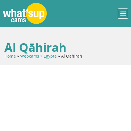
Al Qāhirah
Home
»
Webcams
»
Égypte
»
Al Qāhirah