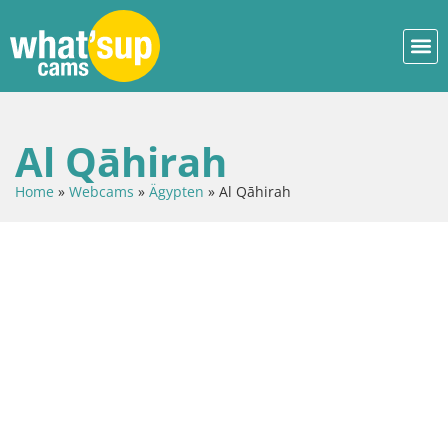
Al Qāhirah
Home
»
Webcams
»
Ägypten
»
Al Qāhirah