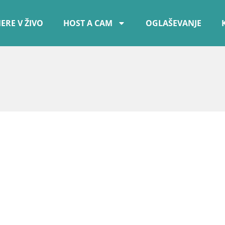
ERE V ŽIVO
HOST A CAM
OGLAŠEVANJE