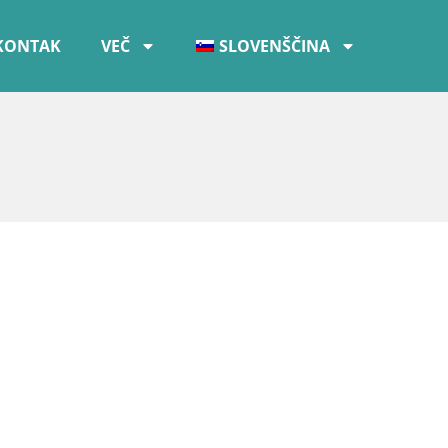
KONTAK
VEČ
SLOVENŠČINA