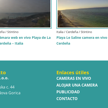
deña / Stintino
Italia / Cerdeña / Stintino
Cámara web en vivo Playa de La
Playa Le Saline camera en vivo 
erdeña – Italia
Cerdeña
cto
Enlaces útiles
.o.o.
CAMERAS EN VIVO
ALOJAR UNA CAMERA
ska c. 44
PUBLICIDAD
Nova Gorica
CONTACTO