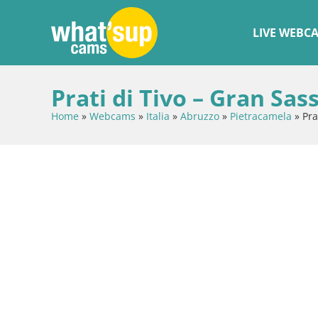
LIVE WEBC
Prati di Tivo – Gran Sas
Home
»
Webcams
»
Italia
»
Abruzzo
»
Pietracamela
»
Pra