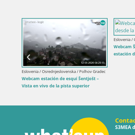
lovenia / Alta Carniola / Bohinj
Italia / Trentino-Alto Adige
mara en vivo Bohinjska Bistrica – Vista
Webcam Terenten (1210
 directo desde la estación de esquí
vivo del Valle de Puste
zji Hrbet
Conta
S3MEA d