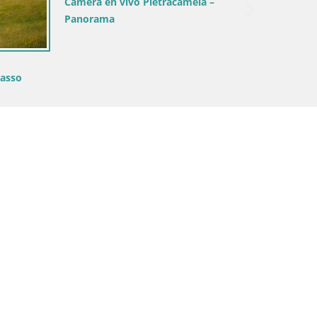
Camera en vivo Pietracamela –
Panorama
Sasso