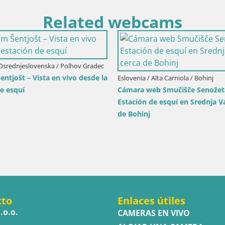
Related webcams
Italia / Trentino-Alto Adige / Rio Pusteria-
Mühlbach
 / Terenten
Webcam Gitschlift / telesilla Gitsch –
m) – Vista en
Estación superior (2.512 m)
ria
cto
Enlaces útiles
.o.o.
CAMERAS EN VIVO