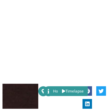
Share:
Host
Timelapse