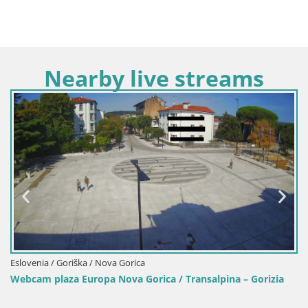
Nearby live streams
venia / Goriška / Nova Gorica
Esloven
am plaza Europa Nova Gorica / Transalpina – Gorizia
Camer