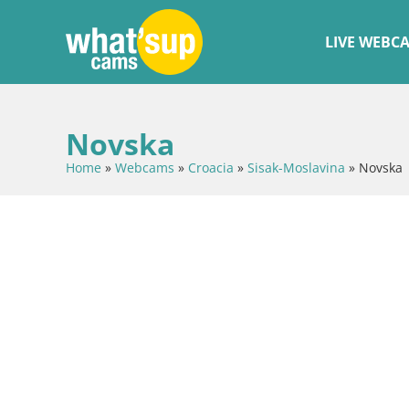
LIVE WEBC
Novska
Home
»
Webcams
»
Croacia
»
Sisak-Moslavina
»
Novska