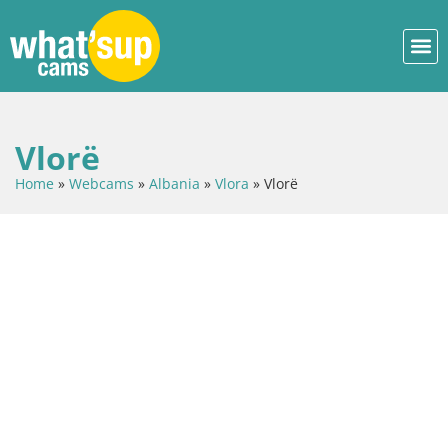
Vlorë
Home
»
Webcams
»
Albania
»
Vlora
»
Vlorë