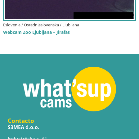
Eslovenia / Osrednjeslovenska / Liubliana
Webcam Zoo Ljubljana – Jirafas
Contacto
S3MEA d.o.o.
Industrijska c. 44