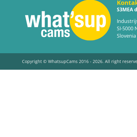
Konta
S3MEA d
Industrij
SI-5000 
Slovenia
Copyright © WhatsupCams 2016 - 2026. All right reserv