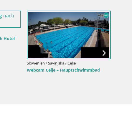
h Hotel
Slowenien / Savinjska / Celje
Slowenien
Webcam Celje – Hauptschwimmbad
Celje 