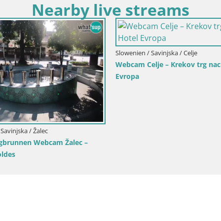
Nearby live streams
Slowenien / Savinjska / Celje
Webcam Celje – Krekov trg nac
Evropa
Savinjska / Žalec
ngbrunnen Webcam Žalec –
ldes