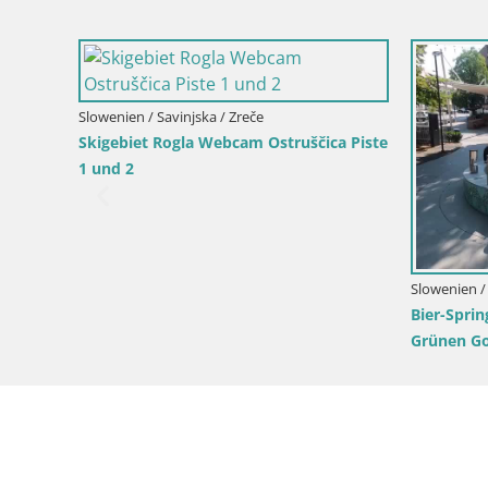
Slowenien / Savinjska / Zreče
Skigebiet Rogla Webcam Ostruščica Piste
1 und 2
e
ien
Slowenien / 
Bier-Spri
Grünen Go