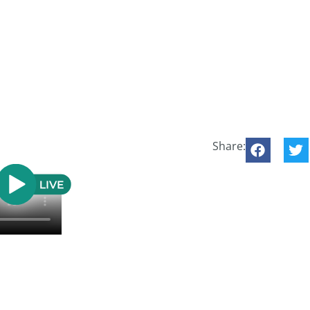
Share: